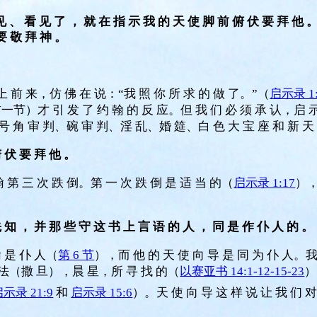
见 、 看 见 了 ， 就 在 指 示 我 的 天 使 脚 前 俯 伏 要 拜 他 
要 敬 拜 神 。
上 前 来，仿 佛 在 说：“我 照 你 所 求 的 做 了。”（
启示录 1
前一节）才 引 发 了 约 翰 的 反 应。但 我 们 必 须 承 认，启 示 
号 角 审 判、碗 审 判、淫 乱、婚 筵、白 色 大 宝 座 和 新 天 
俯 伏 要 拜 他 。
 第 三 次 跌 倒。第 一 次 跌 倒 是 适 当 的（
启示录 1:17
），
 知 ， 并 那 些 守 这 书 上 言 语 的 人 ， 同 是 作 仆 人 的 。
翰 是 仆 人（
第 6 节
），而 他 的 天 使 向 导 是 同 为 仆 人。我 
西 法（撒 旦），晨 星，所 寻 找 的（
以赛亚书 14:1-12-15-23
）
示录 21:9
和
启示录 15:6
）。天 使 向 导 这 样 说 让 我 们 对