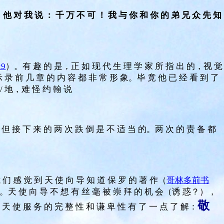
。
他 对 我 说 ： 千 万 不 可 ！ 我 与 你 和 你 的 弟 兄 众 先 知
:9
）。有 趣 的 是，正 如 现 代 生 理 学 家 所 指 出 的，视 觉
录 前 几 章 的 内 容 都 非 常 形 象。毕 竟 他 已 经 看 到 了
/ 地，难 怪 约 翰 说
但 接 下 来 的 两 次 跌 倒 是 不 适 当 的。两 次 的 责 备 都
们 感 觉 到 天 使 向 导 知 道 保 罗 的 著 作（
哥林多前书
。天 使 向 导 不 想 有 丝 毫 被 崇 拜 的 机 会（诱 惑？），
敬
 天 使 服 务 的 完 整 性 和 谦 卑 性 有 了 一 点 了 解：