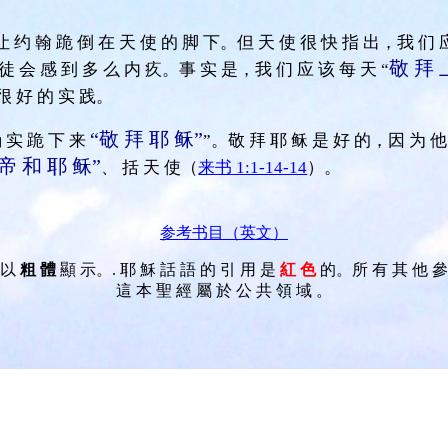
让 约 翰 跪 倒 在 天 使 的 脚 下。但 天 使 很 快 指 出，我 们 应
敬 拜 
徒 会 感 到 多 么 内 疚。事 实 是，我 们 应 该 每 天 “
 很 好 的 实 践。
“敬 拜 耶 稣”
 实 跪 下 来
”。敬 拜 耶 稣 是 好 的，因 为 他
 帝 和 耶 稣”
、 括 天 使（
来书 1:1-14-14
）。