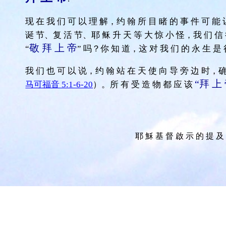
现 在 我 们 可 以 理 解，约 翰 所 目 睹 的 事 件 可 能 
诞 节、复 活 节、耶 稣 升 天 等 大 惊 小 怪，我 们 信 
敬 拜 上 帝
“
” 吗？你 知 道，这 对 我 们 的 永 生 是
我 们 也 可 以 说，约 翰 站 在 天 使 向 导 旁 边 时，确
“拜 上
马可福音 5:1-6-20
）。所 有 受 造 物 都 应 该