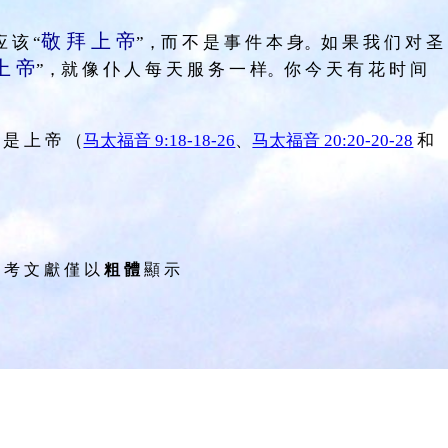
敬 拜 上 帝
 该 “
”，而 不 是 事 件 本 身。如 果 我 们 对 圣
上 帝
”，就 像 仆 人 每 天 服 务 一 样。你 今 天 有 花 时 间
 是 上 帝 （
马太福音 9:18-18-26
、
马太福音 20:20-20-28
和