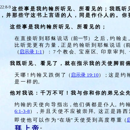
22:8-9
这 些 事 是 我 约 翰 所 听 见 、 所 看 见 的 ； 我 既 听 
， 并 那 些 守 这 书 上 言 语 的 人 ， 同 是 作 仆 人 的 。 你 
这 些 事 是 我 约 翰 所 听 见 、 所 看 见 的 ；
在 直 接 听 到 耶 稣 说 话（前一节） 之 后，约 翰 走 
比 听 觉 更 有 力 量，正 是 约 翰 听 到 耶 稣 说 话（
（
启示录 1:1
）： 7 个 教 会、宝 座 区、印 章 审 判、
我 既 听 见 、 看 见 了 ， 就 在 指 示 我 的 天 使 脚 前 
天 哪！约 翰 又 跌 倒 了（
启示录 19:10
）；这 是 约 翰
是 一 样 的。
他 对 我 说 ： 千 万 不 可 ！ 我 与 你 和 你 的 弟 兄 众 先
约 翰 的 天 使 向 导 指 出，他 们 俩 都 是 仆 人。约 
6:1-3-8
），并 且 天 使 不 应 被 崇 拜。这 正 是 路 
即 使 他 可 以 作 为 “在 场” 天 使 受 到 高 度 尊 重（
启
拜 上 帝
."