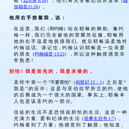
能（
启示录 6:16
）； 他 们 将 完 全 被 恐 惧 所 笼 罩（
路
加福音21:26
）。
他 用 右 手 按 着 我 ， 说 ：
在 这 里，我 们（和约翰）站 在 耶 稣 的 脚 前。 像 约
翰 一 样，我 们 完 全 被 他 的 荣 耀 所 征 服，耶 稣 用
他 的 右 手 温 柔 地 抚 摸 我 们。 然 后 耶 稣 温 柔 地 对
约 翰 说 话。 请 记 住，约 翰 认 识 耶 稣 是 一 位 亲 爱
的 朋 友（
约翰福音 13:23
），所 以 这 种 触 摸 感 觉 非
常 熟 悉！
别 怕！ 我 是 首 先 的 ， 我 是 末 後 的 ，
圣 经 中 第 一 个 “不要害怕”（
创世记 15：1
）之 后 是 “
我 是 ” 的 应 许； 这 是 与 亚 伯 拉 罕 所 立 的 约，使 他
的 后 裔 成 为 一 个 强 大 的 国 家。 事 实 上，耶 稣 本
人 也 是 该 圣 约 的 一 部 分。
信 徒 的 生 活 不 是 恐 惧 或 胆 怯 的 生 活。 这 是 一 种
充 满 力 量、爱 和 纪 律 的 生 活（
提摩太后书 1:7
）。
约 翰 看 到 了 力 量； 他 感 觉 到 了 触 摸； 他 知 道，