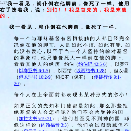
1:17
我 一 看 见 ， 就 仆 倒 在 他 脚 前 ， 像 死 了 一 样 。 他 用
右 手 按 着 我 ， 说 ：
別 怕！ ！ 我 是 首 先 的 ， 我 是 末 後
的 ，
我 一 看 见 ， 就 仆 倒 在 他 脚 前 ， 像 死 了 一 样 。
每 一 个 与 耶 稣 基 督 有 密 切 接 触 的 人 都 已 经 完 全
跪 倒 在 他 的 脚 前。 人 是 如 此 不 洁、如 此 有 罪、如
此 没 有 爱 心，以 至 于 当 一 个 人 坚 持 约 翰 对 基 督
的 异 象 时，他 只 能 像 死 人 一 样 倒 在 他 的 脚 下。
看 看 其 他 人 的 经 历：约伯（
约伯记 42:5-6
）、以赛亚
（
以赛亚书 6:1-5
）、以西结（
以西结书 1:28
）、但以理
（
但以理书 10:2-9
）和扫罗（保罗） （
使徒行传 9:1-
20
）。
每 个 人 在 上 帝 面 前 都 表 现 出 某 种 形 式 的 渺 小！
如 果 正 义 的 先 知 和 门 徒 都 是 如 此，那 么 那 些 拒
绝 基 督 的 人 会 怎 样 呢？ 他 们 不 会 承 受 神 的 国
（
加拉太书5:19-21
）； 他 们 甚 至 见 不 到 神 的 国，耶
稣 这 样 说（
约翰福音 3:3
）。 他 们 会 试 图 隐 藏 但 不