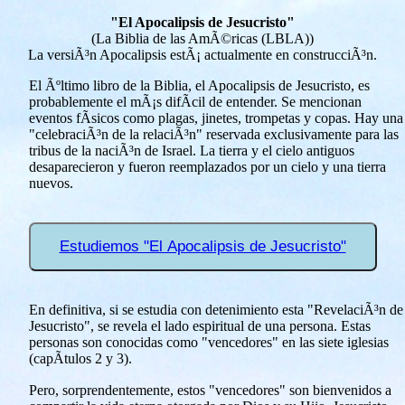
"El Apocalipsis de Jesucristo"
(La Biblia de las AmÃ©ricas (LBLA))
La versiÃ³n Apocalipsis estÃ¡ actualmente en construcciÃ³n.
El Ãºltimo libro de la Biblia, el Apocalipsis de Jesucristo, es
probablemente el mÃ¡s difÃ­cil de entender. Se mencionan
eventos fÃ­sicos como plagas, jinetes, trompetas y copas. Hay una
"celebraciÃ³n de la relaciÃ³n" reservada exclusivamente para las
tribus de la naciÃ³n de Israel. La tierra y el cielo antiguos
desaparecieron y fueron reemplazados por un cielo y una tierra
nuevos.
Estudiemos "El Apocalipsis de Jesucristo"
En definitiva, si se estudia con detenimiento esta "RevelaciÃ³n de
Jesucristo", se revela el lado espiritual de una persona. Estas
personas son conocidas como "vencedores" en las siete iglesias
(capÃ­tulos 2 y 3).
Pero, sorprendentemente, estos "vencedores" son bienvenidos a